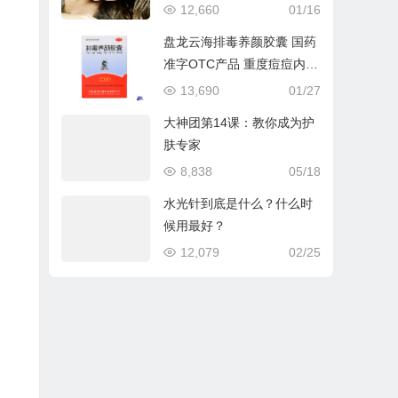
12,660
01/16
盘龙云海排毒养颜胶囊 国药
准字OTC产品 重度痘痘内调
配合产品
13,690
01/27
大神团第14课：教你成为护
肤专家
8,838
05/18
水光针到底是什么？什么时
候用最好？
12,079
02/25