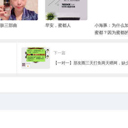
肤三部曲
早安，蜜都人
小海豚：为什么
蜜都？因为蜜都
励模式
下一篇