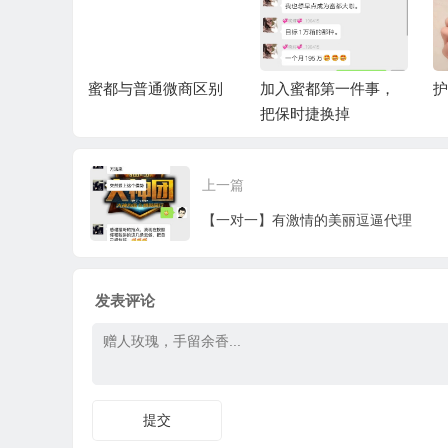
智能，AI
蜜都与普通微商区别
加入蜜都第一件事，
护
中的有哪
把保时捷换掉
上一篇
【一对一】有激情的美丽逗逼代理
发表评论