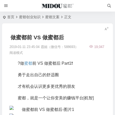
首页
蜜都创业知识
蜜都文案
正文
做蜜都前 VS 做蜜都后
2019-01-11 23:45:04
霞姐（微信号：588693）
19,047
阅读模式
?做
蜜都
前 VS 做蜜都后 Part1❗
勇于走出自己的舒适圈
才有机会认识更多更优秀的朋友
蜜都，就是一个让你变美的赚钱平台[机智]