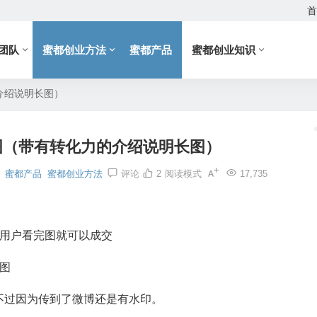
首
团队
蜜都创业方法
蜜都产品
蜜都创业知识
介绍说明长图）
图（带有转化力的介绍说明长图）
）
蜜都产品
蜜都创业方法
评论
2
阅读模式
17,735
，用户看完图就可以成交
图
不过因为传到了微博还是有水印。