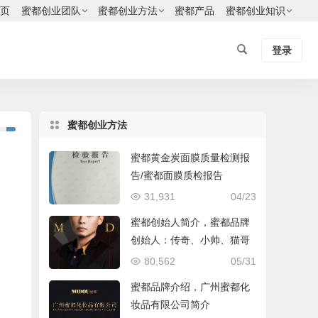
页
蜜都创业团队
蜜都创业方法
蜜都产品
蜜都创业知识
登录
蜜都创业方法
蜜都黄金炭面膜质量检测报
告/蜜都面膜质检报告
31,931
04/23
蜜都创始人简介，蜜都品牌
创始人：传奇、小帅、猫哥
80,562
05/31
蜜都品牌介绍，广州蜜都化
妆品有限公司简介