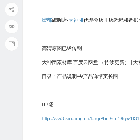
蜜都
旗舰店-
大神团
代理微店开店教程和数据包
高清原图已经传到
大神团素材库 百度云网盘 （持续更新） | 
目录：产品说明书/产品详情页长图
BB霜
http://ww3.sinaimg.cn/large/bcf9cd59gw1f