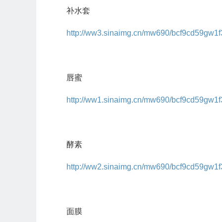
补水套
http://ww3.sinaimg.cn/mw690/bcf9cd59gw1
唇蜜
http://ww1.sinaimg.cn/mw690/bcf9cd59gw1f
酵素
http://ww2.sinaimg.cn/mw690/bcf9cd59gw1f
面膜