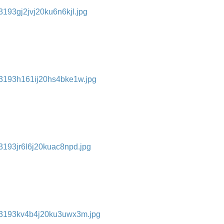
193gj2jvj20ku6n6kjl.jpg
f3193h161ij20hs4bke1w.jpg
3193jr6l6j20kuac8npd.jpg
f3193kv4b4j20ku3uwx3m.jpg