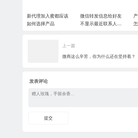
都市场做
新代理加入蜜都应该
微信转发信息给好友
产
说已经投
如何选择产品
不显示最近联系人，
怎
有精力再
微信最近联系人空白
上一篇
微商这么辛苦，你为什么还在坚持着？
发表评论