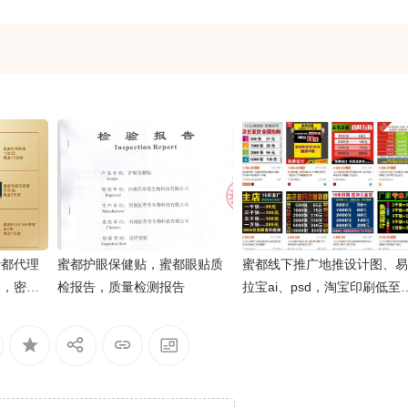
蜜都代理
蜜都护眼保健贴，蜜都眼贴质
蜜都线下推广地推设计图、易
格，密都
检报告，质量检测报告
拉宝ai、psd，淘宝印刷低至2
分钱一张彩页，摆摊传单好帮
手