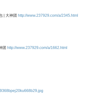
 | 大神团
http://www.237929.com/a/2345.html
大神团
http://www.237929.com/a/1662.html
319368bpej20ku668b29.jpg