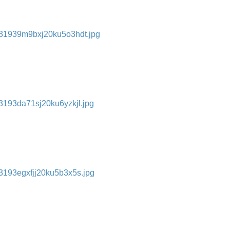
f31939m9bxj20ku5o3hdt.jpg
3193da71sj20ku6yzkjl.jpg
3193egxfjj20ku5b3x5s.jpg