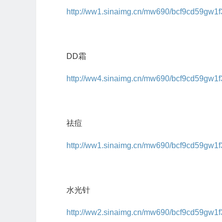
http://ww1.sinaimg.cn/mw690/bcf9cd59gw1f3
DD霜
http://ww4.sinaimg.cn/mw690/bcf9cd59gw1
祛痘
http://ww1.sinaimg.cn/mw690/bcf9cd59gw1f
水光针
http://ww2.sinaimg.cn/mw690/bcf9cd59gw1