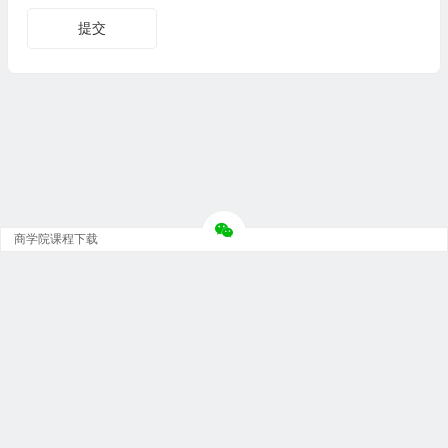
商学院课程下载
Copyright © 大神团 - 广州金璞玉贸易有限公司 版权所有.
粤ICP备12073152号-5