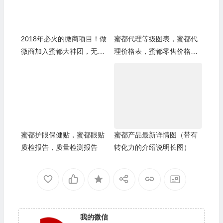
2018年必火的微商项目！做
蜜都代理等级图表，蜜都代
微商加入蜜都大神团，无敌
理价格表，蜜都零售价格，
模式手把手培训（快速成交
密都价格表
+销售话术+朋友圈塑造+吸
粉引流+招代理带团队）成为
蜜都龙虎榜微商大咖月入百
万！
蜜都护眼保健贴，蜜都眼贴
蜜都产品最新详情图（带有
质检报告，质量检测报告
转化力的介绍说明长图）
我的微信