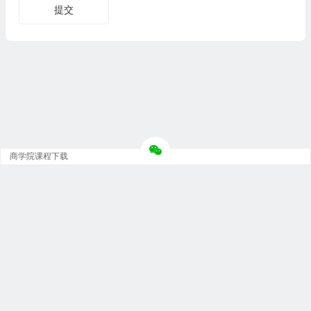
商学院课程下载
Copyright © 大神团 - 广州金璞玉贸易有限公司 版权所有.
粤ICP备12073152号-5