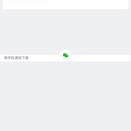
商学院课程下载
Copyright © 大神团 - 广州金璞玉贸易有限公司 版权所有.
粤ICP备12073152号-5