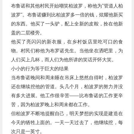
布鲁诺和其他村民开始嘲笑柏波罗，称他为"管道人柏
波罗"。布鲁诺赚到比柏波罗多一倍的钱，炫耀他新买
的东西。他买了一头驴，配上全新的皮鞍，拴在他新
盖的二层楼旁。
他买了亮闪闪的新衣服，在乡村饭店里吃可口的食
物。村民们称他为布罗诺先生。当他坐在洒吧里，为
人们买上几杯，而人们为他所讲的笑话开怀大笑。
小小的行为等于巨大的结果
当布鲁诺晚间和周未睡在吊床上悠然自得时，柏波罗
还在继续挖他的管道。头几个月，柏波罗的努力并没
有多大进展。他工作很辛苦——比布鲁诺的工作更辛
苦，因为柏波罗晚上和周未都在工作。
但柏波罗不断地提醒自己，明天梦想的实现是建造在
今天的牺牲上面的。一天一天过去了，他继续挖，每
次只是一英寸。