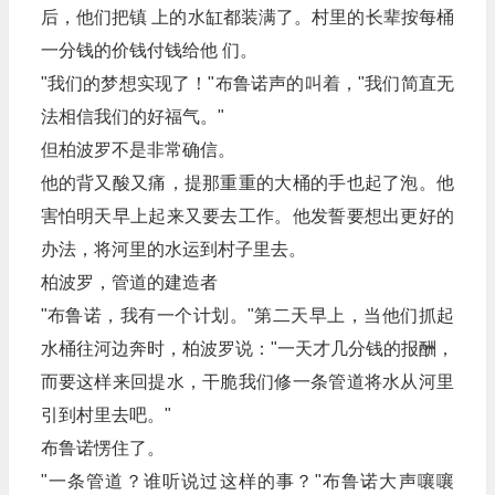
后，他们把镇 上的水缸都装满了。村里的长辈按每桶
一分钱的价钱付钱给他 们。
"我们的梦想实现了！"布鲁诺声的叫着，"我们简直无
法相信我们的好福气。"
但柏波罗不是非常确信。
他的背又酸又痛，提那重重的大桶的手也起了泡。他
害怕明天早上起来又要去工作。他发誓要想出更好的
办法，将河里的水运到村子里去。
柏波罗，管道的建造者
"布鲁诺，我有一个计划。"第二天早上，当他们抓起
水桶往河边奔时，柏波罗说："一天才几分钱的报酬，
而要这样来回提水，干脆我们修一条管道将水从河里
引到村里去吧。"
布鲁诺愣住了。
"一条管道？谁听说过这样的事？"布鲁诺大声嚷嚷