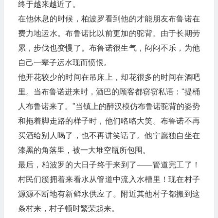
终于越来越近了。
在他休息的时候，柏波罗看到他的才能朋友布鲁诺在
费力地运水。布鲁诺比以前更加的驼背。由于长期劳
累，步伐也变慢了。布鲁诺很生气，闷闷不乐，为他
自己一辈子运水现而愤恨。
他开花较少的时间在吊床上，却花很多的时间在酒吧
里。当布鲁诺进来时，酒巴的顾客都窃窃私语："提桶
人布鲁诺来了。"当镇上的醉汉模仿布鲁诺驼背的姿势
和拖着脚走路的样子时，他们咯咯大笑。布鲁诺不再
买酒给别人喝了，也不再讲笑话了。他宁愿独自坐在
漆黑的角落里，被一大堆空瓶所包围。
最后，柏波罗的大日子终于来到了——管道完工了！
村民们簇拥着来看水从管道中流入水槽里！现在村子
源源不断地有新鲜水供应了。附近其他村子都搬到这
条村来，村子顿时繁荣起来。