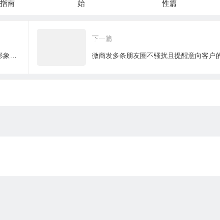
指南
始
性篇
下一篇
通过朋友圈输出价值与陌生人建立信任形象，达成成交 12月23日 20:00