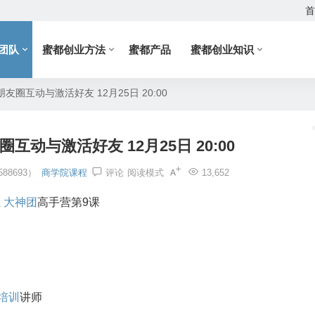
首
团队
蜜都创业方法
蜜都产品
蜜都创业知识
友圈互动与激活好友 12月25日 20:00
互动与激活好友 12月25日 20:00
88693）
商学院课程
评论
阅读模式
13,652
上
大神团
高手营第9课
培训
讲师