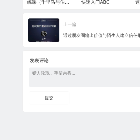
理？ 圈儿 李艳娟
练课（千里马与伯
快速入门ABC
速
乐）
上一篇
发表评论