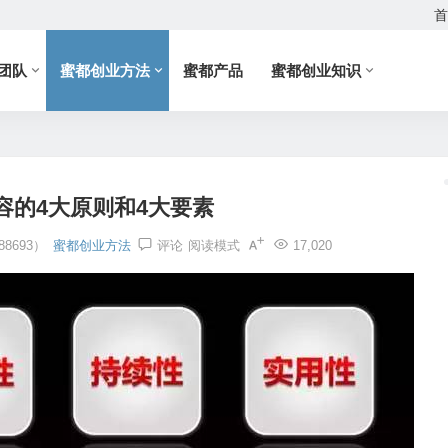
首
团队
蜜都创业方法
蜜都产品
蜜都创业知识
容的4大原则和4大要素
8693）
蜜都创业方法
评论
阅读模式
17,020