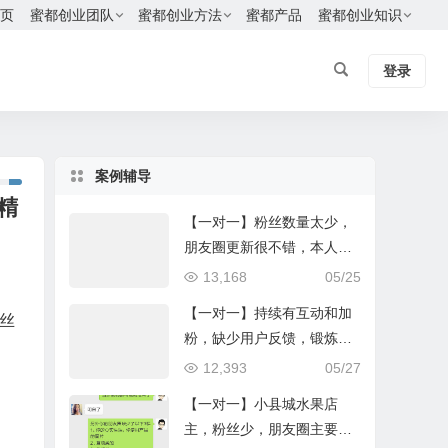
页
蜜都创业团队
蜜都创业方法
蜜都产品
蜜都创业知识
登录
案例辅导
精
【一对一】粉丝数量太少，
朋友圈更新很不错，本人亲
自试用产品
13,168
05/25
【一对一】持续有互动和加
丝
粉，缺少用户反馈，锻炼讲
课能力
12,393
05/27
【一对一】小县城水果店
主，粉丝少，朋友圈主要是