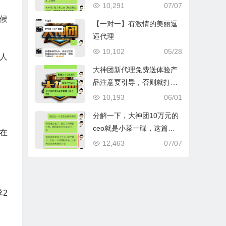
产品，缺少个人和反馈
10,291
07/07
候
【一对一】有激情的美丽逗
逼代理
10,102
05/28
人
大神团新代理免费送体验产
品注意要引导，否则就打水
漂了
10,193
06/01
分解一下，大神团10万元的
ceo就是小菜一碟，这篇文
在
字不是鸡血，而是干货！每
12,463
07/07
个省代以上的小伙伴都可以
完成
2