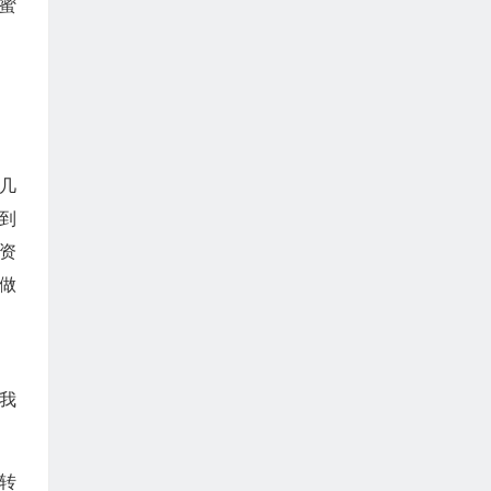
蜜
几
到
资
做
我
转