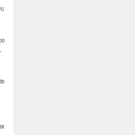
引
00
。
加
候