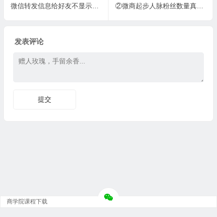
微信转发信息给好友不显示最近联系人，微信最近联系人空白
②微商起步人脉粉丝数量真的是最重要的吗？遥遥领先群的大咖告诉我们粉丝在于精而不在多
发表评论
商学院课程下载