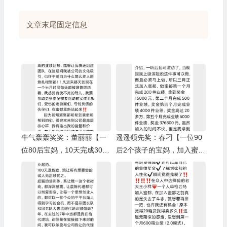
文章末尾固定信息
牛气轰轰奖奖：董丽丽【一
遥遥领先奖：春刁【一位90
位80后宝妈，10天完成3000
后2个孩子的宝妈，加入蜜都
箱业绩】/树人奖：小啄
5个月完成6000箱业绩】/上
级伯乐奖：Yuki