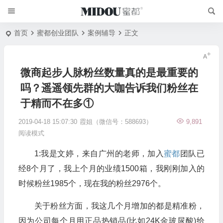
首页
蜜都创业团队
案例辅导
正文
微商起步人脉粉丝数量真的是最重要的
吗？遥遥领先群的大咖告诉我们粉丝在
于精而不在多①
2019-04-18 15:07:30
霞姐（微信号：588693）
9,891
阅读模式
1:我是文婷，来自广州的老师，加入
蜜都
团队已
经8个月了，我上个月的业绩1500箱，我刚刚加入的
时候粉丝1985个，现在我的粉丝2976个。
关于粉丝方面，我这几个月增加的都是精准粉，
因为公司每个月用正品热销品(比如24K金玻尿酸)给