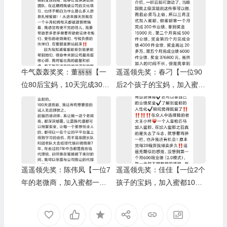
牛气轰轰奖奖：董丽丽【一
遥遥领先奖：春刁【一位90
位80后宝妈，10天完成3000
后2个孩子的宝妈，加入蜜都
箱业绩】/树人奖：小啄
5个月完成6000箱业绩】/上
级伯乐奖：Yuki
遥遥领先奖：陈伟凤【一位7
遥遥领先奖：佳佳【一位2个
年的老微商，加入蜜都一个
孩子的宝妈，加入蜜都10个
月完成6000箱业绩】/上级伯
月完成1万箱业绩】/上级伯
乐奖：蒋娟
乐奖：王小样