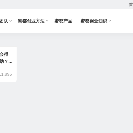
首
团队
蜜都创业方法
蜜都产品
蜜都创业知识
会得
助？
11,895