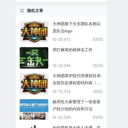
随机文章
大神团旗下分支团队名称以
及队伍logo
39,871
03/01
用打麻将的精神去工作
18,044
05/24
大神团商学院代理课程目录-
全部历史课程密码列表〔持
续更新，请收藏此链接〕
70,374
10/01
杨哥给大家整理了一份老客
户转介绍的内容和方法
12,328
03/01
如何跟气场大的人沟通，怎