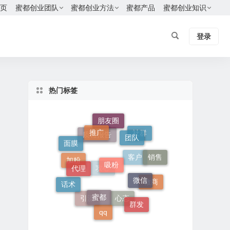
页
蜜都创业团队
蜜都创业方法
蜜都产品
蜜都创业知识
登录
热门标签
朋友圈
推广
团队
社群
质检报告
面膜
销售
吸粉
代理
客户
加粉
微信
攻心
话术
微商
蜜都
引流
群发
心态
qq