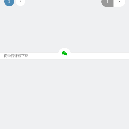
1
商学院课程下载
Copyright © 大神团 - 广州金璞玉贸易有限公司 版权所有.
粤ICP备12073152号-5