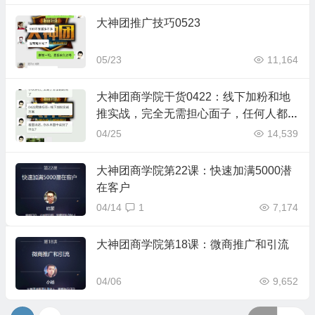
大神团推广技巧0523
05/23
11,164
大神团商学院干货0422：线下加粉和地
推实战，完全无需担心面子，任何人都可
以获益
04/25
14,539
大神团商学院第22课：快速加满5000潜
在客户
04/14
1
7,174
大神团商学院第18课：微商推广和引流
04/06
9,652