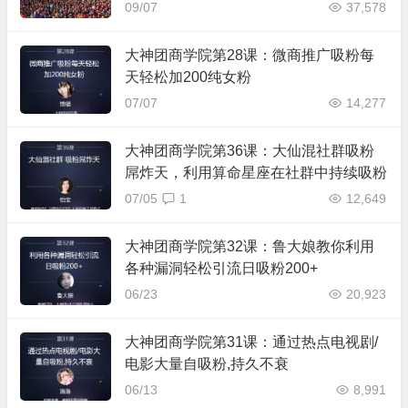
带万能泛流量（如色流）筛精准粉套路
09/07
37,578
大神团商学院第28课：微商推广吸粉每
天轻松加200纯女粉
07/07
14,277
大神团商学院第36课：大仙混社群吸粉
屌炸天，利用算命星座在社群中持续吸粉
07/05
1
12,649
大神团商学院第32课：鲁大娘教你利用
各种漏洞轻松引流日吸粉200+
06/23
20,923
大神团商学院第31课：通过热点电视剧/
电影大量自吸粉,持久不衰
06/13
8,991