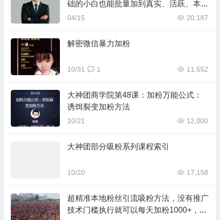
础的小白也能批量加到真实、活跃、本地
的，非微商宝妈好友，并且高效率留存粉
04/15
20,187
丝和有效转化
解密微信暴力加粉
10/31
1
11,552
大神团商学院第48课：加粉万能公式：
诱饵裂变加粉方法
10/21
12,000
大神团部分吸粉系列课程索引
10/20
17,158
超精准本地粉丝引流吸粉方法，没有推广
技术门槛执行就可以每天加粉1000+，附