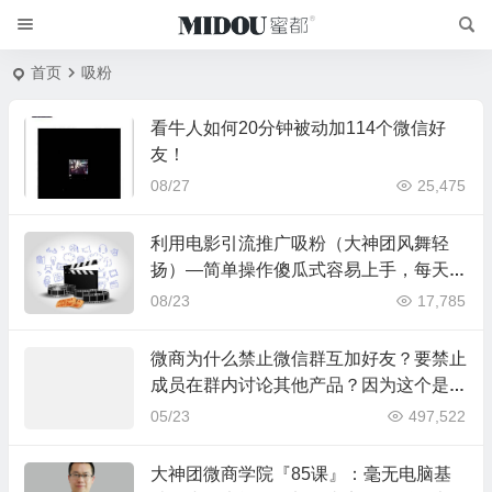
首页
吸粉
看牛人如何20分钟被动加114个微信好
友！
08/27
25,475
利用电影引流推广吸粉（大神团风舞轻
扬）—简单操作傻瓜式容易上手，每天轻
松加粉丝200++
08/23
17,785
微商为什么禁止微信群互加好友？要禁止
成员在群内讨论其他产品？因为这个是微
商吸粉挖墙脚的惯用套路
05/23
497,522
大神团微商学院『85课』：毫无电脑基