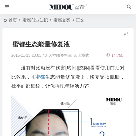
首页
蜜都创业知识
蜜都文案
正文
蜜都生态能量修复液
2016-11-13 20:03:43
大神团资料库
阅读模式
14,755
没有对比就没有伤害[悠闲][悠闲]看看使用前后对
比效果，✳️
蜜都
生态能量修复液✳️，修复受损肌肤，
抚平面部细纹，让你再现年轻活力??