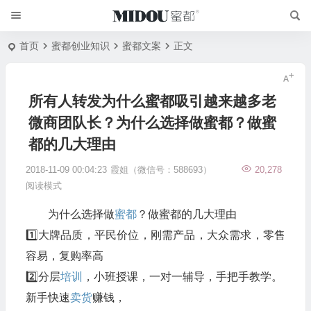
首页
蜜都创业知识
蜜都文案
正文
所有人转发为什么蜜都吸引越来越多老
微商团队长？为什么选择做蜜都？做蜜
都的几大理由
2018-11-09 00:04:23
霞姐（微信号：588693）
20,278
阅读模式
为什么选择做
蜜都
？做蜜都的几大理由
1️⃣大牌品质，平民价位，刚需产品，大众需求，零售
容易，复购率高
2️⃣分层
培训
，小班授课，一对一辅导，手把手教学。
新手快速
卖货
赚钱，