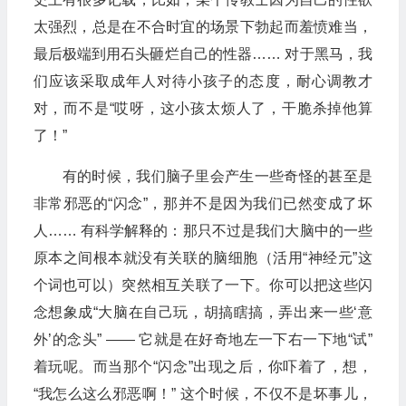
太强烈，总是在不合时宜的场景下勃起而羞愤难当，
最后极端到用石头砸烂自己的性器…… 对于黑马，我
们应该采取成年人对待小孩子的态度，耐心调教才
对，而不是“哎呀，这小孩太烦人了，干脆杀掉他算
了！”
有的时候，我们脑子里会产生一些奇怪的甚至是
非常邪恶的“闪念”，那并不是因为我们已然变成了坏
人…… 有科学解释的：那只不过是我们大脑中的一些
原本之间根本就没有关联的脑细胞（活用“神经元”这
个词也可以）突然相互关联了一下。你可以把这些闪
念想象成“大脑在自己玩，胡搞瞎搞，弄出来一些‘意
外’的念头” —— 它就是在好奇地左一下右一下地“试”
着玩呢。而当那个“闪念”出现之后，你吓着了，想，
“我怎么这么邪恶啊！” 这个时候，不仅不是坏事儿，