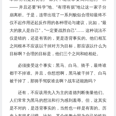
—— 并且还要“科学”地、“有理有据”地让这一家子分
崩离析。于是，连带出现了一系列貌似合理却最终不
仅不起作用还起反作用的各种理论与建议，比如，“最
大的敌人是自己”，“一定要战胜自己”…… 这种说法不
仅是错的，还是有害的，更是违背事实的。他们相互
之间根本不应该以干掉对方为目标，那应该以什么为
目标啊？合理的目标是，他们三个之间和睦相处。
必须接受这个事实：黑马、白马、骑手，最终谁
都干不掉谁。并且，你想想啊，黑马被干掉了、白马
被干掉了，那骑手驾驭谁去啊？战车还能跑吗？
还有，不应该用先入为主的道德判断衡量他们。
人们常常为黑马的想法和行为感到羞辱。但，这其实
是不对的，是违背事实的，当然也一样是有害的。历
史上有很多记载，比如，某个传教士因为自己的性欲