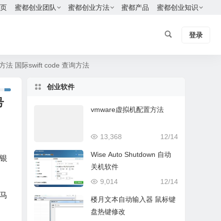
页
蜜都创业团队
蜜都创业方法
蜜都产品
蜜都创业知识
登录
swift code 查询方法
创业软件
号
vmware虚拟机配置方法
13,368
12/14
Wise Auto Shutdown 自动
银
关机软件
9,014
12/14
马
楼月文本自动输入器 鼠标键
盘热键修改