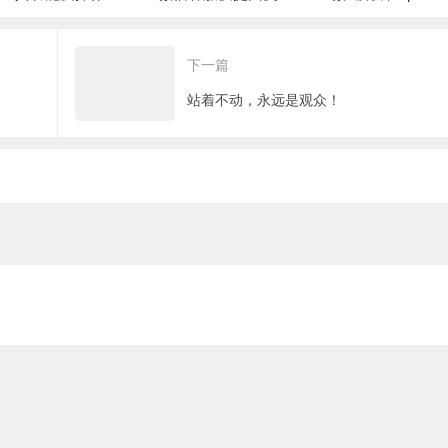
术、群发和检测僵尸
案，实现微信一
粉、群加好友爆粉
发功能
下一篇
站着不动，永远是观众！