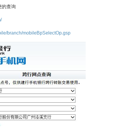
便的查询
/
bile/branch/mobileBpSelectOp.gsp