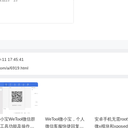
11 17:45:41
com/a/6919.html
小宝WeTool微信群
WeTool微小宝，个人
安卓手机无需roo
工具功能及操作说
微信客服快捷回复话
微x模块和xpose