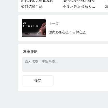
都市场做
新代理加入蜜都应该
微信转发信息给好友
产
说已经投
如何选择产品
不显示最近联系人，
怎
有精力再
微信最近联系人空白
上一篇
微商必备心态：​自律心态
发表评论