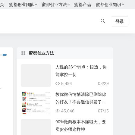
页
蜜都创业团队
蜜都创业方法
蜜都产品
蜜都创业知识
登录
蜜都创业方法
人性的26个弱点：悟透，你
能掌控一切
5,494
08/29
、
教你微信悄悄清除已删除你
的好友！不要迷信群发了，
只有我这个方法最有效
45,046
07/15
90%微商根本不懂聊天，要
卖货必须这样聊