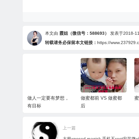
本文由
霞姐（微信号：588693）
发表于2018-11-
转载请务必保留本文链接：
https://www.237929.
肌防护喷
做人一定要有梦想，
做蜜都前 VS 做蜜都
蜜
防晒喷雾
有目标
后
上一篇