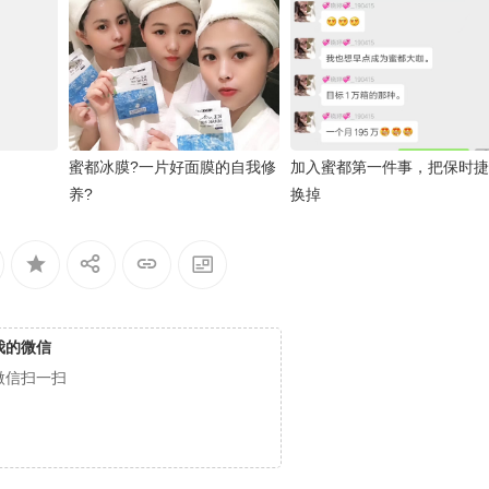
蜜都冰膜?一片好面膜的自我修
加入蜜都第一件事，把保时捷
养?
换掉
我的微信
微信扫一扫