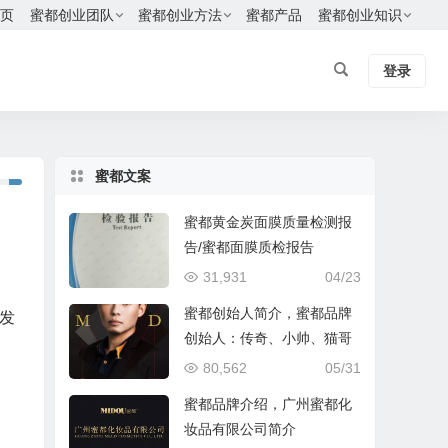
页
蜜都创业团队
蜜都创业方法
蜜都产品
蜜都创业知识
登录
蜜都文案
蜜都黄金炭面膜质量检测报
告/蜜都面膜质检报告
31,931
04/23
蜜都创始人简介，蜜都品牌
发
创始人：传奇、小帅、猫哥
80,562
05/31
蜜都品牌介绍，广州蜜都化
妆品有限公司简介