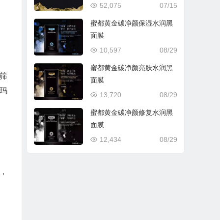
52,075
07/15
蜜都黄金碳净颜保湿水润黑
面膜
10,597
08/29
蜜都黄金碳净颜亮肤水润黑
筛
面膜
玛
13,720
08/29
蜜都黄金碳净颜修复水润黑
面膜
12,434
08/29
案，