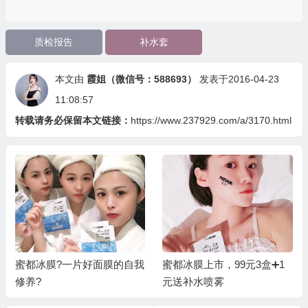
质检报告
补水套
本文由
霞姐（微信号：588693）
发表于2016-04-23
11:08:57
转载请务必保留本文链接：
https://www.237929.com/a/3170.html
的自我
蜜都冰膜上市，99元3盒➕1
小海豚：为什么加入蜜都
元送补水喷雾
因为蜜都的奖励模式