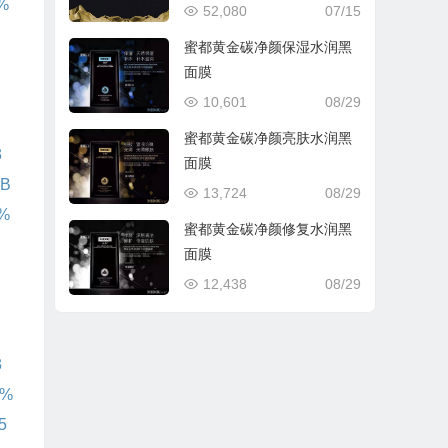
%
52,080
07/15
蜜都黄金碳净颜保湿水润黑
面膜
10,601
08/29
蜜都黄金碳净颜亮肤水润黑
3
面膜
B
13,724
08/29
%
蜜都黄金碳净颜修复水润黑
面膜
12,438
08/29
3
8%
5