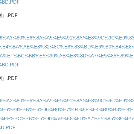
BD.PDF
.PDF
4%A8%E6%A3%80%E6%8A%A5%E5%91%8A/%E8%9C%9C%E9%8
%E4%BA%AE%E8%82%8C%E8%83%BD%E6%B0%B4%E8
8A%EF%BC%BB%E5%90%AB%E8%8D%A7%E5%85%89%E
BD.PDF
.PDF
4%A8%E6%A3%80%E6%8A%A5%E5%91%8A/%E8%9C%9C%E9%8
%E6%B4%BB%E6%96%B0%E7%94%9F%E4%B9%B3%E8%
A%EF%BC%BB%E5%90%AB%E8%8D%A7%E5%85%89%E5
D.PDF