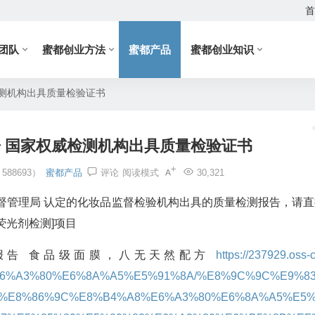
首
团队
蜜都创业方法
蜜都产品
蜜都创业知识
测机构出具质量检验证书
 国家权威检测机构出具质量检验证书
88693）
蜜都产品
评论
阅读模式
30,321
督管理局 认定的化妆品监督检验机构出具的质量检测报告，请直
荧光剂检测]项目
报告 食品级面膜，八无天然配方
https://237929.oss-
4%A8%E6%A3%80%E6%8A%A5%E5%91%8A/%E8%9C%9C%E9%8
%E8%86%9C%E8%B4%A8%E6%A3%80%E6%8A%A5%E5%