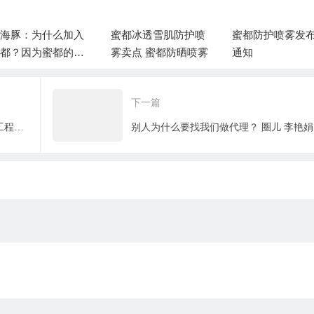
海豚：为什么加入
蜜都冰透雪肌防护喷
蜜都防护喷雾发
都？因为蜜都的奖
雾卖点 蜜都防晒喷雾
通知
模式
下一篇
蜜都研发实验室，蜜都化妆品工厂研发工程师人物简介
别人为什么要找我们做代理？ 圈儿 李艳娟