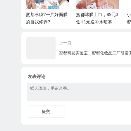
大优势
蜜都冰膜?一片好面膜
蜜都冰膜上市，99元3
小
的自我修养?
盒➕1元送补水喷雾
蜜
励
上一篇
发表评论