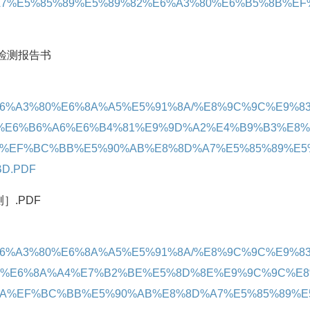
7%E5%85%89%E5%89%82%E6%A3%80%E6%B5%8B%EF
检测报告书
4%A8%E6%A3%80%E6%8A%A5%E5%91%8A/%E8%9C%9C%E9%8
%E6%B6%A6%E6%B4%81%E9%9D%A2%E4%B9%B3%E8%
A%EF%BC%BB%E5%90%AB%E8%8D%A7%E5%85%89%E5
D.PDF
.PDF
4%A8%E6%A3%80%E6%8A%A5%E5%91%8A/%E8%9C%9C%E9%8
%E6%8A%A4%E7%B2%BE%E5%8D%8E%E9%9C%9C%E
8A%EF%BC%BB%E5%90%AB%E8%8D%A7%E5%85%89%E