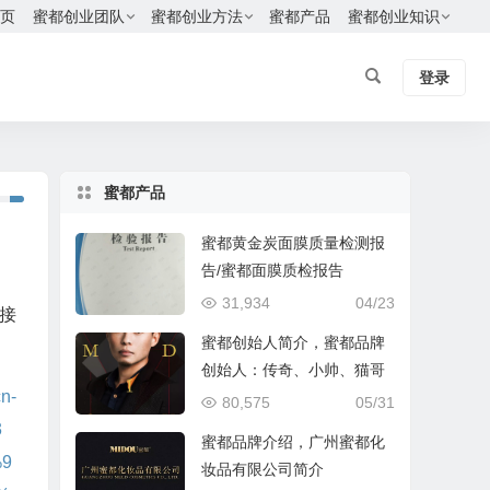
页
蜜都创业团队
蜜都创业方法
蜜都产品
蜜都创业知识
登录
蜜都产品
蜜都黄金炭面膜质量检测报
告/蜜都面膜质检报告
31,934
04/23
接
蜜都创始人简介，蜜都品牌
创始人：传奇、小帅、猫哥
cn-
80,575
05/31
3
蜜都品牌介绍，广州蜜都化
9
妆品有限公司简介