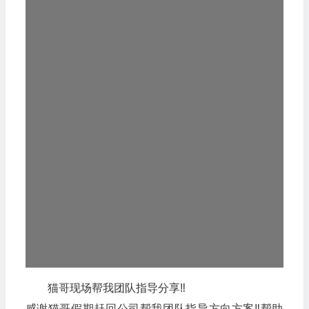
猫哥现场帮我团队指导分享‼
感谢猫哥假期赶回公司帮我团队指导方向方案‼️帮助