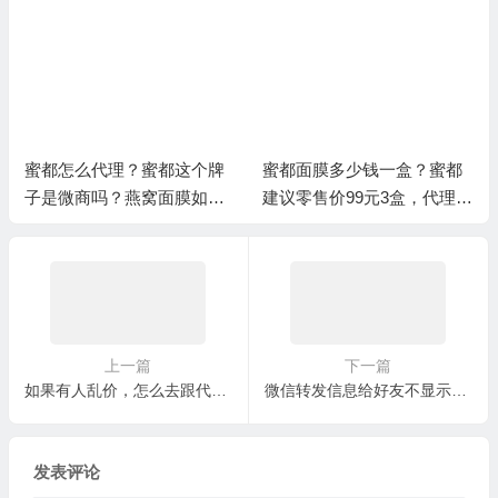
蜜都怎么代理？蜜都这个牌
蜜都面膜多少钱一盒？蜜都
子是微商吗？燕窝面膜如何
建议零售价99元3盒，代理批
代理
发价多少钱一箱咨询
上一篇
下一篇
如果有人乱价，怎么去跟代理分析呢？
微信转发信息给好友不显示最近联系人，微信最近联系人空白
发表评论