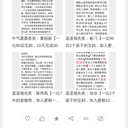
牛气轰轰奖奖：董丽丽【一
遥遥领先奖：春刁【一位90
位80后宝妈，10天完成3000
后2个孩子的宝妈，加入蜜都
箱业绩】/树人奖：小啄
5个月完成6000箱业绩】/上
级伯乐奖：Yuki
遥遥领先奖：陈伟凤【一位7
遥遥领先奖：佳佳【一位2个
年的老微商，加入蜜都一个
孩子的宝妈，加入蜜都10个
月完成6000箱业绩】/上级伯
月完成1万箱业绩】/上级伯
乐奖：蒋娟
乐奖：王小样