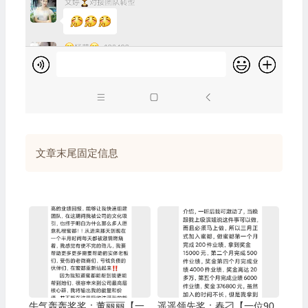
文章末尾固定信息
牛气轰轰奖奖：董丽丽【一
遥遥领先奖：春刁【一位90