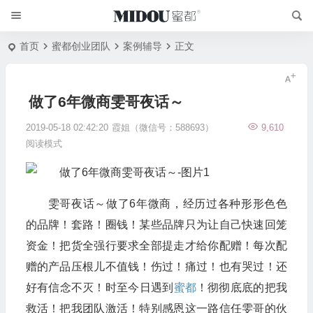
首页
蜜都创业团队
案例辅导
正文
做了6年微商雯哥夜话～
2019-05-18 02:42:20
霞姐（微信号：588693）
9,610
阅读模式
雯哥夜话～做了6年微商，经历过各种形形色色
的品牌！套路！圈钱！某些品牌只为让自己快速回笼
资金！把货全强行要求全部提走才给你配赠！每次配
赠的产品压根儿不值钱！伤过！痛过！也有哭过！还
好有信念不灭！时至今日遇到
蜜都
！彻彻底底的把我
救活！把我团队激活！特别感恩这一路信任雯哥的伙