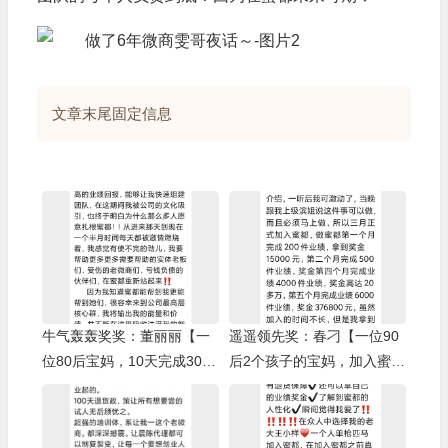
文章末尾固定信息
牛气轰轰奖奖：董丽丽【一
遥遥领先奖：春刁【一位90
位80后宝妈，10天完成3000
后2个孩子的宝妈，加入蜜都
箱业绩】/树人奖：小啄
5个月完成6000箱业绩】/上
级伯乐奖：Yuki