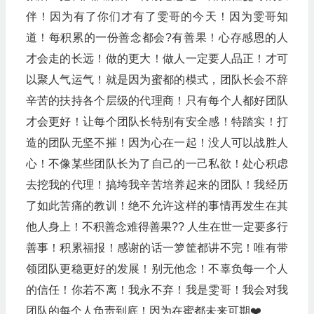
伴！因为有了你们才有了雯哥的今天！因为雯哥知
道！每积累的一份善念都会?️有善果！心存感恩的人
才会走的长远！做的更大！做人一定要人品正！才可
以聚人气运气！就是因为蜜都的模式，团队长会不辞
辛苦的扶持各个层级的代理商！只有每个人都好团队
才会更好！让每个团队长特别有安全感！特踏实！打
造的团队无坚不摧！因为心在一起！没人可以战胜人
心！不像某些团队长为了自己的一己私欲！处心积虑
去挖我的代理！搞垮我辛苦培养起来的团队！我经历
了如此苦痛的教训！绝不允许这样的事情再发生在其
他人身上！不积善念难得善果?? 人生在世一定要多行
善事！积累福报！感谢的话一箩筐都讲不完！唯有带
领团队更稳更好的发展！别无他念！不辜负每一个人
的信任！你若不离！我永不弃！我是雯哥！我会对我
团队的每个人负责到底！因为在蜜都未来可期❤️