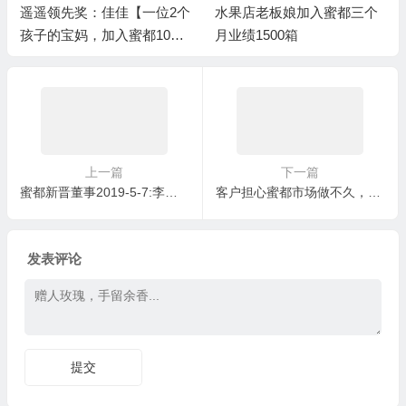
遥遥领先奖：佳佳【一位2个
水果店老板娘加入蜜都三个
孩子的宝妈，加入蜜都10个
月业绩1500箱
月完成1万箱业绩】/上级伯
乐奖：王小样
上一篇
下一篇
蜜都新晋董事2019-5-7:李才丽、屈莉、郑礼会、小英、扭扭、周婷、王晓娟、乐东、琴姐、叶云、小熊猫
客户担心蜜都市场做不久，而且说已经投资其他的没有精力再做蜜都
发表评论