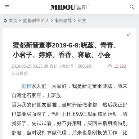
首页
蜜都创业团队
案例辅导
正文
蜜都新晋董事2019-5-8:晓蕊、青青、
小君子、婷婷、香香、蒋敏、小会
2019-05-15 03:25:38
霞姐（微信号：588693）
12,292
阅读模式
蜜都
家人们，大家好，我是新进董事晓蕊，我来
自河北石家庄，上班族
因为我的好朋友丽雅，当时开始做蜜都，然后我正好
也需要买面膜了，当时正赶上9.9三贴面膜的活动，我
就买了，先试试看，好不好用呀，买回来后用着特别
舒服，当时没打算做代理，后来也是刚换的工作，比