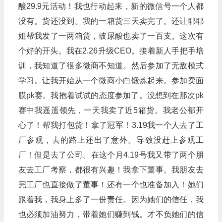
酸29.9元活动！我也行动起来，新的微信号一个人都
没有。货还没到。我的一箱货三天卖完了。还让耶耶
姐帮我发了一两箱货，玻尿酸也卖了一百支。这次有
个好的开头。我在2.26升级CEO。接着新人手把手培
训，我知道了很多微商不知道。然后参加了无敌模式
学习。让我开始从一个微商小白锻炼起来。参加卖面
膜pk赛。我抱着试试的态度参加了。没想到在那次pk
赛中我遥遥领先，一天我卖了近5箱货。我老公都开
心了！帮我打包货！拿了冠军！3.19我一个人去了工
厂参观，去的路上还出了意外。导致没赶上参观工
厂！但是去了公司。在这个月4.19号我又带了两个朋
友去工厂考察，都很有兴趣！我拿下董事。我朋友去
完工厂也直接做了董事！还有一个也准备加入！她们
跟着我，我身上多了一份责任。因为她们的信任，我
也必须加油努力，带着她们赚到钱。才不负她们的信