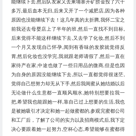
能继续下去,然后队友家又去柬埔寨开矿捞金投了六十
多万,最后血本无归,后来又开了一个减肥店,因为各种
原因也没能继续下去！这几年真的太折腾,我怀二宝之
前我还去母婴店上了半年的班,然后一直找不到目标,
后来觉得不能这样继续下去,又去学了化妆,然后不到
一个月又发现自己怀孕,闻到有香味的发胶就觉得反
胃,然后化妆也没学完,我就跟老师请假了,然后一直在
家待产在家,中途也做了一些日用品的微商,但是也因
为自身的原因没能继续下去,所以一直都觉得很迷茫,
觉得自己想努力却无从下手,然后我闺蜜从她结婚以后
无论做什么生意都一直顺风顺水,她特别想要拉我一
把,希望我也能跟她一样,靠自己过上想要的生活,我也
是被她吸引才决定和她一起做蜜都的,参观完蜜都公司
和工厂后，了解了公司的实力以及招商模式后,我下定
决心要跟着她一起努力,空杯心态,希望能够在蜜都得