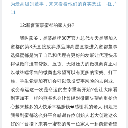
12:新晋董事蜜都的家人好?
我叫燕爷，是某品牌30万官方总代今天是我加入
蜜都的第3天直接放弃原品牌高层直接进入蜜都董事
选择蜜都是为了自己和代理有更好的发展让代理快乐
得做微商没有贷款、压货、无限压力的做微商真正可
以做终端零售的微商也希望可以有更多的宝妈、打工
族、学生党更加有机会可以低投资零风险的去创业、
改变命运这一次是命运的主宰重新开始?会让大家看
到更加不一样的燕爷也会让曾经对微商失望的重拾信
心越来越多的人快乐幸福赚钱❤️感谢我的老大-娟姐把
我带到蜜都这么好平台感谢各位创始人老大创建这么
好的平台接下来将于蜜都的每一位家人一起前进希望