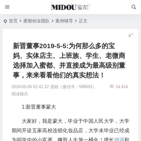
首页
蜜都创业团队
案例辅导
正文
新晋董事2019-5-5:为何那么多的宝
妈、实体店主、上班族、学生、老微商
选择加入蜜都、并直接成为最高级别董
事，来来看看他们的真实想法！
2019-05-06 01:41:12
霞姐（微信号：588693）
14,414
阅读模式
1:新晋董事蒙大
大家好，我是蒙大，毕业于中国人民大学，大学
期间开设五家高校连锁化妆品店，大学未毕业已经成
为同学中的小富婆，赚取人生第一桶金！擅长
培训
和