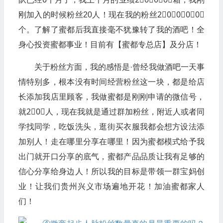
刚加入的时候粉丝20人！现在我的粉丝2⃣️0⃣️0⃣️0⃣️0⃣️
个。了解了蜜都后我直接毫不犹豫转了我的酒吧！全
身心投资蜜都事业！目前有【蜜都专总店】及分店！
关于粉丝方面，我的感悟是·曾经我做酒吧一天事
情特别多，根本没有时间经营粉丝这一块，都是给店
长添加我店里顾客，我做蜜都是刚刚申请的微信号，
就2⃣️0⃣️人，现在我就是通过群加粉丝，附近人或者同
学找同学，吃饭洗头，逛街买衣服我都会想方设法添
加别人！走在哪里分享在哪里！因为蜜都模式给予我
出门就开口分享的底气，蜜都产品品质让我有足够的
信心分享给身边人！所以我的目标是带领一群宝妈创
业！让我们贵州兴义市场遍地开花！加油蜜都家人
们！