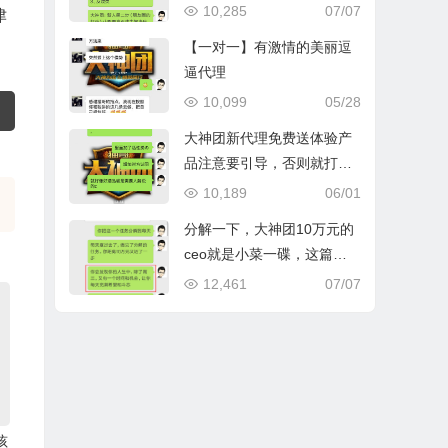
产品，缺少个人和反馈
10,285
07/07
津
【一对一】有激情的美丽逗
逼代理
10,099
05/28
大神团新代理免费送体验产
品注意要引导，否则就打水
漂了
10,189
06/01
分解一下，大神团10万元的
ceo就是小菜一碟，这篇文
字不是鸡血，而是干货！每
12,461
07/07
个省代以上的小伙伴都可以
完成
孩