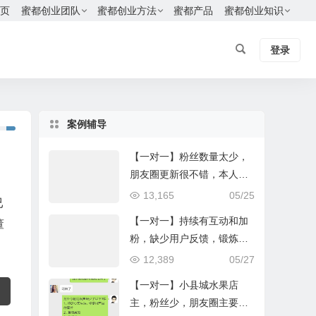
页
蜜都创业团队
蜜都创业方法
蜜都产品
蜜都创业知识
登录
案例辅导
【一对一】粉丝数量太少，
朋友圈更新很不错，本人亲
自试用产品
13,165
05/25
已
【一对一】持续有互动和加
董
粉，缺少用户反馈，锻炼讲
课能力
12,389
05/27
【一对一】小县城水果店
主，粉丝少，朋友圈主要是