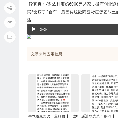
段真真 小啄 农村宝妈6000元起家，微商创业
放
买3套房子2台车！后因传统微商囤货压货团队土
器
音
活！
频
00:00
播
放
器
文章末尾固定信息
牛气轰轰奖奖：董丽丽【一位8
遥遥领先奖：春刁【一