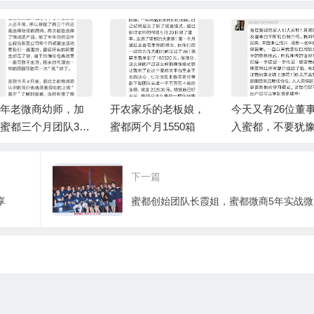
年老微商幼师，加
开农家乐的老板娘，
今天又有26位董
蜜都三个月团队300
蜜都两个月1550箱
入蜜都，不要犹
2000箱
了，正是最好的
契机
下一篇
享
蜜