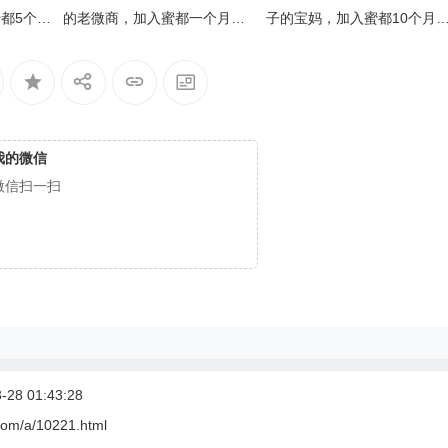
降
都5个月
的老微商，加入蜜都一个月完
子的宝妈，加入蜜都10个月
上级伯乐
成6000箱业绩】/上级伯乐奖：
成1万箱业绩】/上级伯乐奖：
低
蒋娟
王小样
音
量。
我的微信
微信扫一扫
28 01:43:28
com/a/10221.html