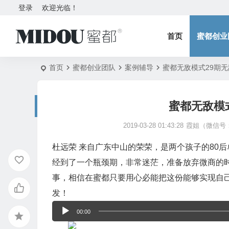
登录
欢迎光临！
首页
蜜都创业
首页
蜜都创业团队
案例辅导
蜜都无敌模式29期
蜜都无敌模
2019-03-28 01:43:28
霞姐（微信号：5
杜远荣 来自广东中山的荣荣，是两个孩子的80
经到了一个瓶颈期，非常迷茫，准备放弃微商的
事，相信在蜜都只要用心必能把这份能够实现自
音
发！
频
00:00
播