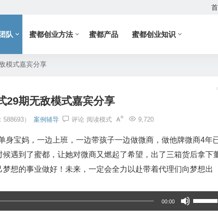
首
团队
蜜都创业方法
蜜都产品
蜜都创业知识
无敌模式嘉宾分享
式29期无敌模式嘉宾分享
88693）
案例辅导
评论
阅读模式
9,720
后单身宝妈，一边上班，一边带孩子一边做微商，做他牌微商4年
时候遇到了
蜜都
，让她对微商又燃起了希望，出了三箱货后拿下
己梦想的事业做好！未来，一定会全力以赴带着代理们向梦想出
使
00:00
用