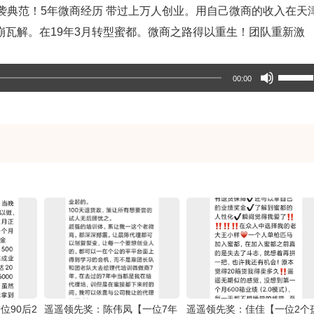
逆袭典范！5年微商经历 带过上万人创业。用自己微商的收入在天
上
崩瓦解。在19年3月转型蜜都。微商之路得以重生！团队重新激
/
下
使
箭
00:00
用
头
上
键
/
来
下
增
箭
高
头
或
键
降
来
低
增
音
高
量。
或
位90后2
遥遥领先奖：陈伟凤【一位7年
遥遥领先奖：佳佳【一位2个