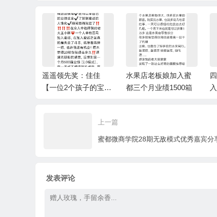
：陈伟凤
遥遥领先奖：佳佳
水果店老板娘加入蜜
四
的老微商，
【一位2个孩子的宝
都三个月业绩1500箱
入
个月完成6
妈，加入蜜都10个月
人
/上级伯
完成1万箱业绩】/上级
上一篇
伯乐奖：王小样
蜜都微商学院28期无敌模式优秀嘉宾分
发表评论