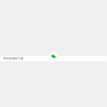
商学院课程下载
Copyright © 大神团 - 广州金璞玉贸易有限公司 版权所有.