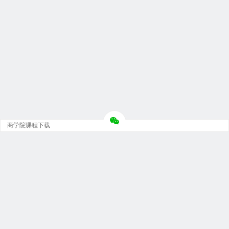
商学院课程下载
Copyright © 大神团 - 广州金璞玉贸易有限公司 版权所有.