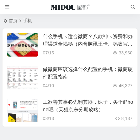
首页
手机
什么手机卡适合微商？八款神卡资费和办
理渠道全揭秘（内含腾讯王卡、蚂蚁宝
卡、京东强卡、百度神卡等）
07/15
33,960
做微商应该选择什么配置的手机；微商硬
件配置指南
04/10
46,327
工欲善其事必先利其器，妹子，买个iPho
ne吧（天猫京东分期攻略）
03/13
8,137