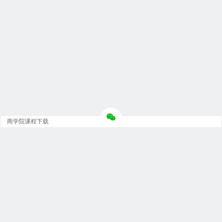
商学院课程下载
Copyright © 大神团 - 广州金璞玉贸易有限公司 版权所有.