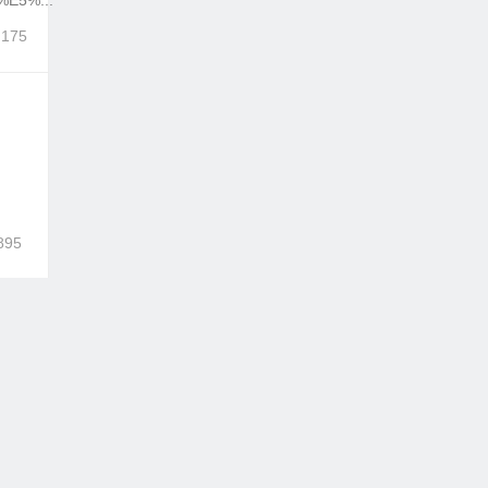
E5%...
,175
895
,949
夫·