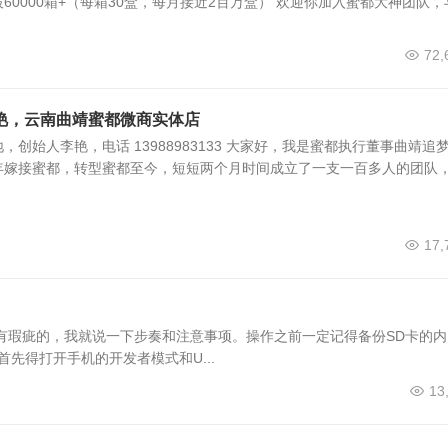
60000箱+（每箱30盒，每月接近2百万盒） 欢迎你加入蜜都大神团队，
72,
艳，云南曲靖蜜都微商实体店
创始人李艳，电话 13988983133 大家好，我是蜜都执行董事曲靖追
年嫁接蜜都，转型蜜都至今，短短两个月时间成立了一支一百多人的团队，
17,
有瑕疵的，我就说一下步奏和注意事项。操作之前一定记得备份SD卡的内
先得打开手机的开发者模式和U...
13