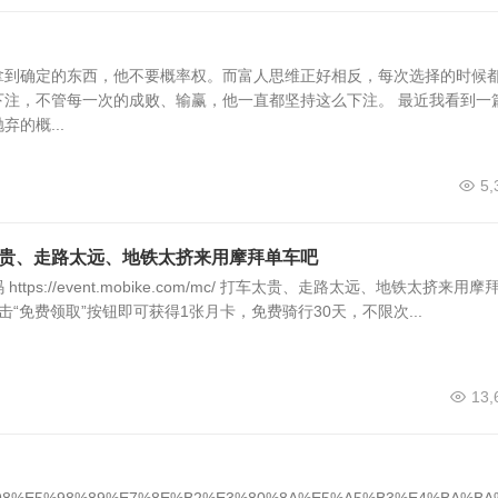
拿到确定的东西，他不要概率权。而富人思维正好相反，每次选择的时候
下注，不管每一次的成败、输赢，他一直都坚持这么下注。 最近我看到一
的概...
5,
太贵、走路太远、地铁太挤来用摩拜单车吧
ttps://event.mobike.com/mc/ 打车太贵、走路太远、地铁太挤来用摩
击“免费领取”按钮即可获得1张月卡，免费骑行30天，不限次...
13,