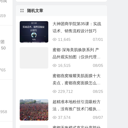
与我
随机文章
659
大神团商学院第35课：实战
话术、销售流程设计技巧
11,645
07/01
梦团
50
蜜都·深海美肌焕肤系列 产
品外观实拍图（仅供代理认
识产品）
16,515
08/05
765
蜜都燕窝臻耀美肌面膜十大
卖点，蜜都燕窝面膜怎么
样？
229,712
08/25
超精准本地粉丝引流吸粉方
法，没有推广技术门槛执行
,958
就可以每天加粉1000+，附
37,574
09/07
带万能泛流量（如色流）筛
蜜都无敌模式嘉宾分享部分