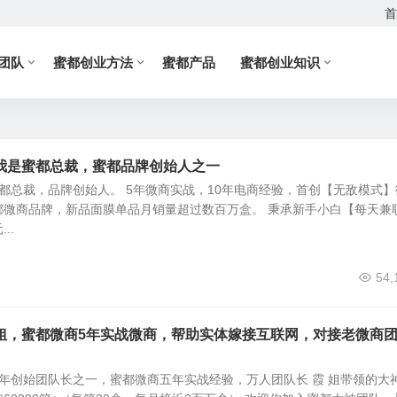
首
团队
蜜都创业方法
蜜都产品
蜜都创业知识
我是蜜都总裁，蜜都品牌创始人之一
蜜都总裁，品牌创始人。 5年微商实战，10年电商经验，首创【无敌模式】
都微商品牌，新品面膜单品月销量超过数百万盒。 秉承新手小白【每天兼
..
54,
姐，蜜都微商5年实战微商，帮助实体嫁接互联网，对接老微商
15年创始团队长之一，蜜都微商五年实战经验，万人团队长 霞 姐带领的大