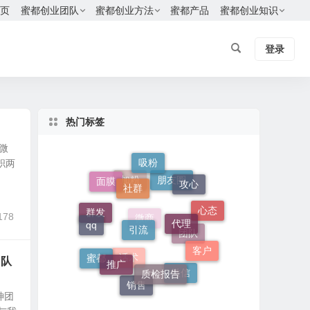
页
蜜都创业团队
蜜都创业方法
蜜都产品
蜜都创业知识
登录
热门标签
微
职两
吸粉
社群
攻心
面膜
朋友圈
加粉
代理
引流
qq
心态
178
群发
客户
推广
微商
团队
质检报告
团队
蜜都
话术
微信
销售
神团