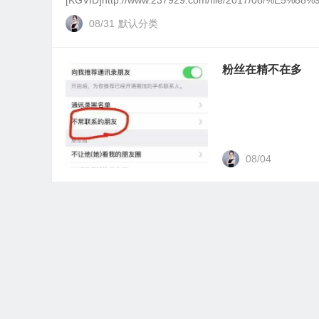
[KGVID]http://www.237929.com/file/2017/08/
08/31
默认分类
粉丝在精不在多
08/04
转化其他品牌代理做蜜都的方法
此内容受密码保护。如需查阅，请在下方输入密码。 密码
03/10
默认分类
密码保护
推荐一本全是套路的
马丁，[美]诺瓦·戈