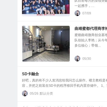
队目前每月的业绩突破
一起携手，...
07/09
曲靖蜜都代理商李
蜜都曲靖微商创业基地，
队创始人李艳；从今
多位核心；带领...
05/30
SD卡融合
好吧，真的有不少人发消息给我问怎么操作。楼主教程是
容，并把之前装在SD卡的程序移回手机内置存储中。 1、首
05/26
默认分类