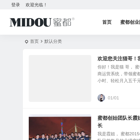
登录
欢迎光临！
首页
蜜都创业
首页
默认分类
欢迎您关注猫哥！
你好！我是猫 哥， 
商运营系统，带领蜜
小时、轻松月入五千元.
01/01
蜜都创始团队长霞
长
我是霞姐， 蜜都20