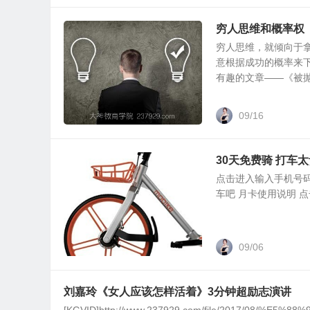
穷人思维和概率权
穷人思维，就倾向于
意根据成功的概率来
有趣的文章——《被抛弃
09/16
30天免费骑 打车
​点击进入输入手机号码 h
车吧 月卡使用说明 点
09/06
刘嘉玲《女人应该怎样活着》3分钟超励志演讲