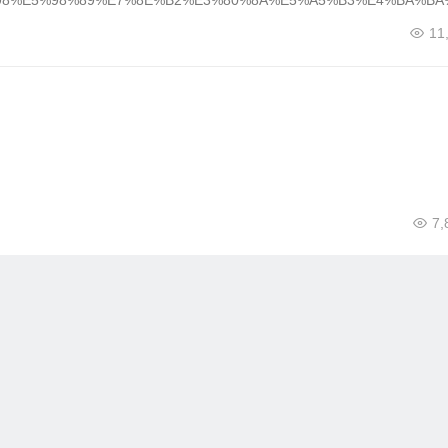
%E5%88%98%E5%98%89%E7%8E%B2%E3%80%8A%E5%A5%B3%E4%BA%BA%
11
7,
：
6
书《细节：如何轻松影响他人（精装版）[罗辑思维]》([美]史蒂
尔茨坦，[美]罗伯特·西奥迪尼)