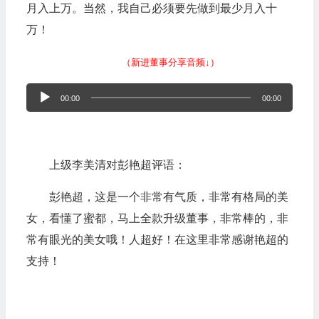
月入上万。当然，我自己必须要先做到最少月入十
万！
（新进董事分享音频↓）
音
00:00
00:00
频
播
放
上级李美清对彭艳超评语：
器
彭艳超，这是一个非常有气质，非常有格局的美
女，看懂了蜜都，马上全款升级董事，非常棒的，非
常有眼光的美女哦！人超好！在这里非常感谢艳超的
支持！