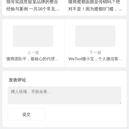
猫哥实战答疑某品牌的整合
微商蜜都面膜是传销吗？绝
经验与案例 一共16个常见问
对不是！因为蜜都0门槛，每
题
月只按业绩计算奖金
上一篇
下一篇
微商团队中，最核心的代理人群其实是最中间的那个等级，例如蜜都微商的总代
WeTool微小宝，个人微信客服快捷回复话术、群发和检测僵尸粉、群加好友爆粉
发表评论