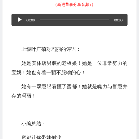
（新进董事分享音频↓）
音
00:00
00:00
频
播
放
上级叶广菊对冯丽的评语：
器
她是实体店男装的老板娘！她是一位非常努力的
宝妈！她也有着一颗不服输的心！
她有一双慧眼看懂了蜜都！她就是魄力与智慧并
存的冯丽！
小编总结：
蜜都让你带娃创业，