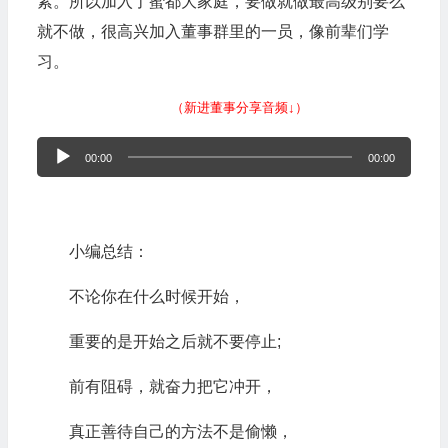
素。所以加入了蜜都大家庭，要做就做最高级别要么
就不做，很高兴加入董事群里的一员，像前辈们学
习。
（新进董事分享音频↓）
音
00:00
00:00
频
播
放
小编总结：
器
不论你在什么时候开始，
重要的是开始之后就不要停止;
前有阻碍，就奋力把它冲开，
真正善待自己的方法不是偷懒，