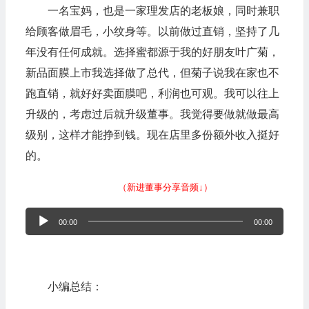
一名宝妈，也是一家理发店的老板娘，同时兼职
给顾客做眉毛，小纹身等。以前做过直销，坚持了几
年没有任何成就。选择蜜都源于我的好朋友叶广菊，
新品面膜上市我选择做了总代，但菊子说我在家也不
跑直销，就好好卖面膜吧，利润也可观。我可以往上
升级的，考虑过后就升级董事。我觉得要做就做最高
级别，这样才能挣到钱。现在店里多份额外收入挺好
的。
（新进董事分享音频↓）
音
00:00
00:00
频
播
放
小编总结：
器