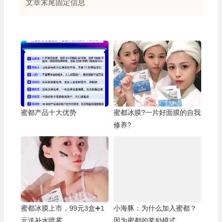
文章末尾固定信息
蜜都产品十大优势
蜜都冰膜?一片好面膜的自我
修养?
蜜都冰膜上市，99元3盒➕1
小海豚：为什么加入蜜都？
元送补水喷雾
因为蜜都的奖励模式