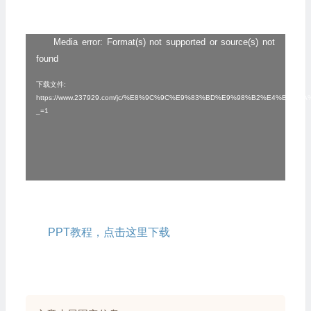
Media error: Format(s) not supported or source(s) not
视
found
频
播
下载文件:
https://www.237929.com/jc/%E8%9C%9C%E9%83%BD%E9%98%B2%E4%
放
_=1
器
PPT教程，点击这里下载