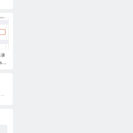
幕录
如何让微信聊天的图
微信群开课批量导出
微信备
s苹
片不过期，长期保存
语音为单独的一个mp
电脑（
打开
的方法
3文件
的方法，
/ ios
快捷一
视频教程：app无他相机的使用技巧，关闭水印的方法