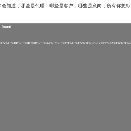
你会知道，哪些是代理，哪些是客户，哪些是意向，所有你想标
t found
AF%B9%E5%A5%BD%E5%8F%8B%E5%A4%87%E6%B3%A8%E5%88%86%E7%BB%84%E6%89%