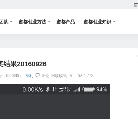
首
团队
蜜都创业方法
蜜都产品
蜜都创业知识
结果20160926
：588693）
福利
评论
阅读模式
4,773