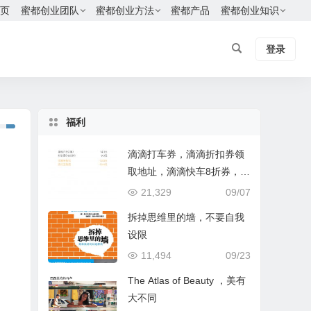
页
蜜都创业团队
蜜都创业方法
蜜都产品
蜜都创业知识
登录
福利
滴滴打车券，滴滴折扣券领
取地址，滴滴快车8折券，快
捷酒店5-8折券，酒店金卡
21,329
09/07
拆掉思维里的墙，不要自我
设限
11,494
09/23
The Atlas of Beauty ，美有
大不同