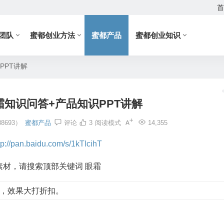
首
团队
蜜都创业方法
蜜都产品
蜜都创业知识
PPT讲解
知识问答+产品知识PPT讲解
8693）
蜜都产品
评论
3
阅读模式
14,355
tp://pan.baidu.com/s/1kTlcihT
材，请搜索顶部关键词 眼霜
，效果大打折扣。