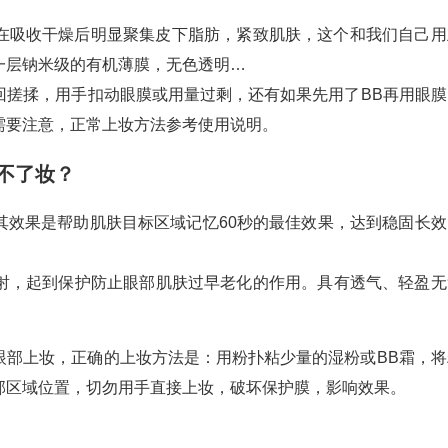
在吸收干燥后明显聚集皮下脂肪，紧致肌肤，这个和我们自己用
一层钠米级的有机薄膜，无色透明…
回搓揉，用手扣动眼膜或用量过剩，还有如果先用了BB再用眼膜
需要注意，正常上妆方法参考使用说明。
不了妆？
其效果是帮助肌肤目标区域记忆60秒的最佳效果，达到稳固长效
射，起到保护防止眼部肌肤过早老化的作用。具有透气、轻盈无
眼部上妆，正确的上妆方法是：用粉扑粘少量的湿粉或BB霜，将
部区域位置，切勿用手直接上妆，破坏保护膜，影响效果。