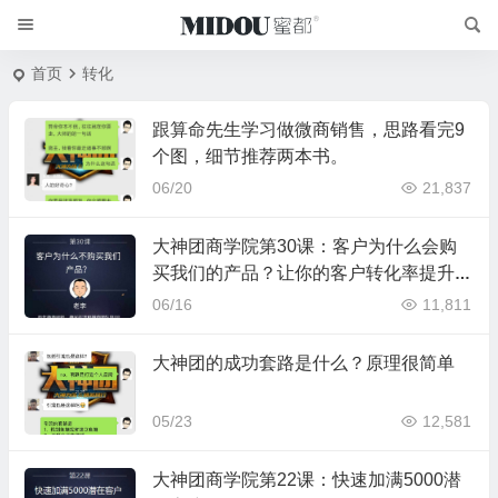
首页
转化
跟算命先生学习做微商销售，思路看完9
个图，细节推荐两本书。
06/20
21,837
大神团商学院第30课：客户为什么会购
买我们的产品？让你的客户转化率提升一
倍
06/16
11,811
大神团的成功套路是什么？原理很简单
05/23
12,581
大神团商学院第22课：快速加满5000潜