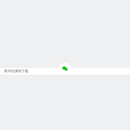
商学院课程下载
Copyright © 大神团 - 广州金璞玉贸易有限公司 版权所有.