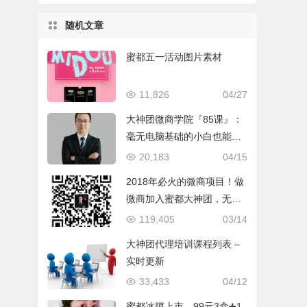
随机文章
蜜都五一活动图片素材
11,826
04/27
大神团微商学院『85课』：
毫无电脑基础的小白也能批
量加到真实、活跃、本地
20,183
04/15
的，非微商宝妈好友，并且
2018年必火的微商项目！做
高效率留存粉丝和有效转化
微商加入蜜都大神团，无敌
模式手把手培训（快速成交
119,405
03/14
+销售话术+朋友圈塑造+吸
大神团代理培训课程列表 –
粉引流+招代理带团队）成为
实时更新
蜜都龙虎榜微商大咖月入百
33,433
04/12
万！
蜜都冰膜上市，99元3盒➕1