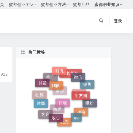
页
蜜都创业团队
蜜都创业方法
蜜都产品
蜜都创业知识
登录
热门标签
引流
,922
质检报告
微信
推广
群发
团队
销售
朋友圈
蜜都
社群
话术
代理
微商
吸粉
面膜
加粉
攻心
客户
qq
心态