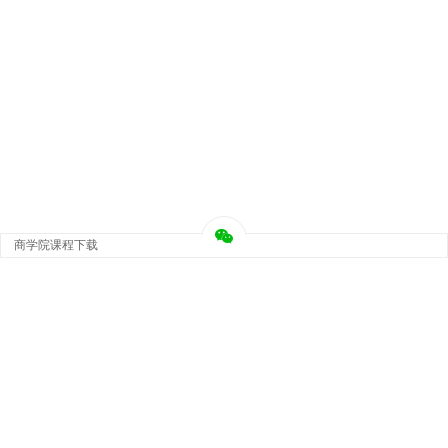
商学院课程下载
Copyright © 大神团 - 广州金璞玉贸易有限公司 版权所有.