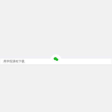
商学院课程下载
Copyright © 大神团 - 广州金璞玉贸易有限公司 版权所有.