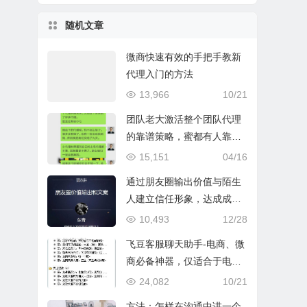
随机文章
微商快速有效的手把手教新
代理入门的方法
13,966
10/21
团队老大激活整个团队代理
的靠谱策略，蜜都有人靠这
个方法一年买玛莎拉蒂
15,151
04/16
通过朋友圈输出价值与陌生
人建立信任形象，达成成交
12月23日 20:00
10,493
12/28
飞豆客服聊天助手-电商、微
商必备神器，仅适合于电脑p
c
24,082
10/21
方法：怎样在沟通中讲一个