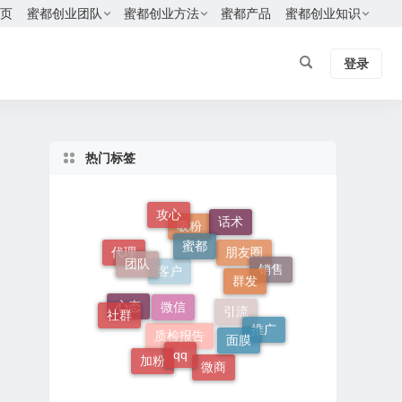
页
蜜都创业团队
蜜都创业方法
蜜都产品
蜜都创业知识
登录
热门标签
攻心
话术
吸粉
蜜都
代理
团队
朋友圈
销售
群发
客户
微信
社群
心态
引流
推广
面膜
qq
质检报告
加粉
微商