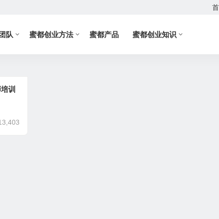
首
团队
蜜都创业方法
蜜都产品
蜜都创业知识
师培训
13,403