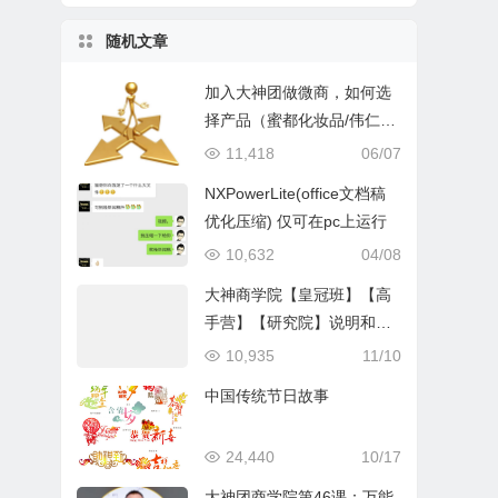
随机文章
加入大神团做微商，如何选
择产品（蜜都化妆品/伟仁男
性产品）？
11,418
06/07
NXPowerLite(office文档稿
优化压缩) 仅可在pc上运行
10,632
04/08
大神商学院【皇冠班】【高
手营】【研究院】说明和加
入方式
10,935
11/10
中国传统节日故事
24,440
10/17
大神团商学院第46课：万能