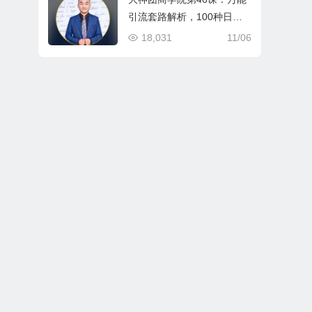
引流套路解析，100种日吸1
000精准流量的方法，让你
18,031
11/06
再也不为加粉发愁！