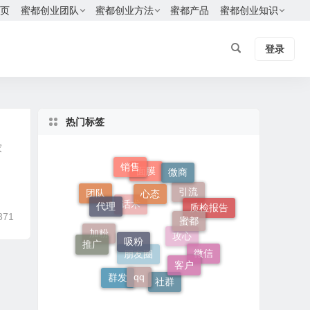
页
蜜都创业团队
蜜都创业方法
蜜都产品
蜜都创业知识
登录
热门标签
家
销售
微商
面膜
心态
团队
引流
代理
质检报告
蜜都
话术
371
吸粉
加粉
推广
攻心
微信
客户
朋友圈
qq
群发
社群