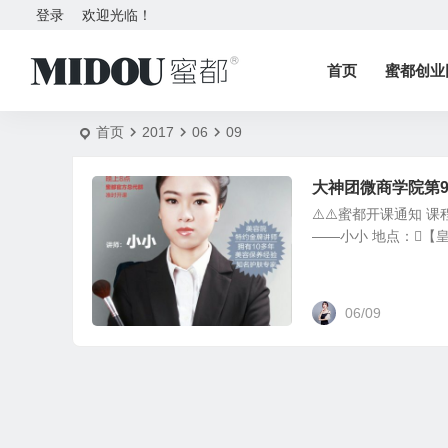
登录
欢迎光临！
首页
蜜都创业
首页
2017
06
09
大神团微商学院第
⚠️⚠️蜜都开课通知 课
——小小 地点：【皇
06/09