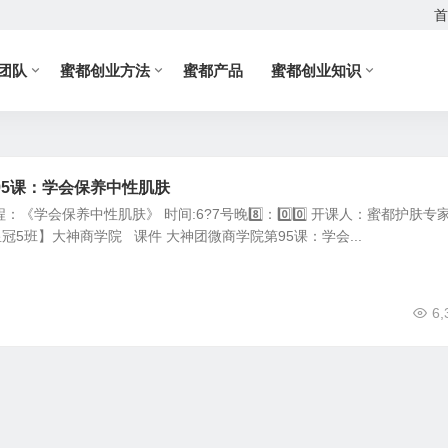
首
团队
蜜都创业方法
蜜都产品
蜜都创业知识
95课：学会保养中性肌肤
程：《学会保养中性肌肤》 时间:6?️7号晚8️⃣：0️⃣0️⃣ 开课人：蜜都护肤专
冠5班】大神商学院 课件 大神团微商学院第95课：学会...
6,