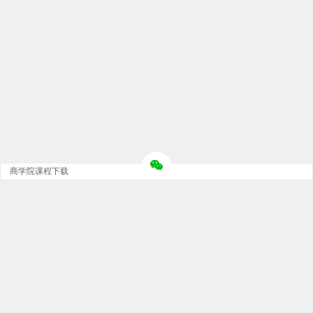
商学院课程下载
Copyright © 大神团 - 广州金璞玉贸易有限公司 版权所有.