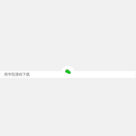
商学院课程下载
Copyright © 大神团 - 广州金璞玉贸易有限公司 版权所有.