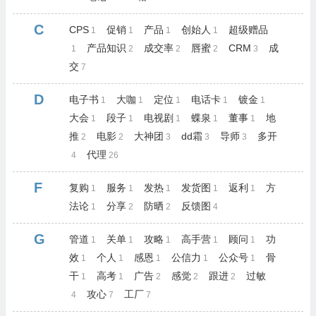
C
CPS
促销
产品
创始人
超级赠品
1
1
1
1
产品知识
成交率
唇蜜
CRM
成
1
2
2
2
3
交
7
D
电子书
大咖
定位
电话卡
镀金
1
1
1
1
1
大会
段子
电视剧
蝶泉
董事
地
1
1
1
1
1
推
电影
大神团
dd霜
导师
多开
2
2
3
3
3
代理
4
26
F
复购
服务
发热
发货图
返利
方
1
1
1
1
1
法论
分享
防晒
反馈图
1
2
2
4
G
管道
关单
攻略
高手营
顾问
功
1
1
1
1
1
效
个人
感恩
公信力
公众号
骨
1
1
1
1
1
干
高考
广告
感觉
跟进
过敏
1
1
2
2
2
攻心
工厂
4
7
7