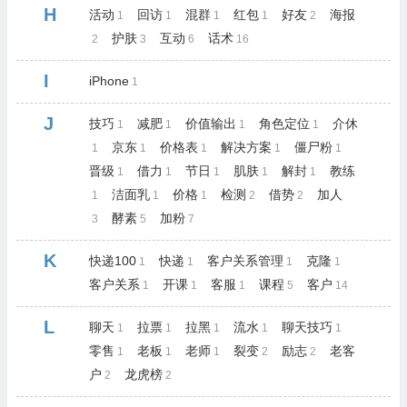
H
活动
回访
混群
红包
好友
海报
1
1
1
1
2
护肤
互动
话术
2
3
6
16
I
iPhone
1
J
技巧
减肥
价值输出
角色定位
介休
1
1
1
1
京东
价格表
解决方案
僵尸粉
1
1
1
1
1
晋级
借力
节日
肌肤
解封
教练
1
1
1
1
1
洁面乳
价格
检测
借势
加人
1
1
1
2
2
酵素
加粉
3
5
7
K
快递100
快递
客户关系管理
克隆
1
1
1
1
客户关系
开课
客服
课程
客户
1
1
1
5
14
L
聊天
拉票
拉黑
流水
聊天技巧
1
1
1
1
1
零售
老板
老师
裂变
励志
老客
1
1
1
2
2
户
龙虎榜
2
2