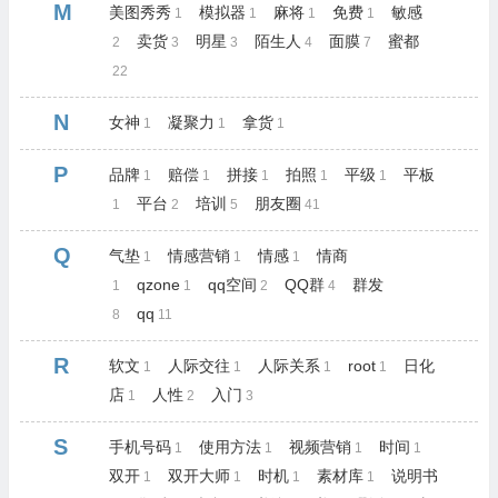
M
美图秀秀
模拟器
麻将
免费
敏感
1
1
1
1
卖货
明星
陌生人
面膜
蜜都
2
3
3
4
7
22
N
女神
凝聚力
拿货
1
1
1
P
品牌
赔偿
拼接
拍照
平级
平板
1
1
1
1
1
平台
培训
朋友圈
1
2
5
41
Q
气垫
情感营销
情感
情商
1
1
1
qzone
qq空间
QQ群
群发
1
1
2
4
qq
8
11
R
软文
人际交往
人际关系
root
日化
1
1
1
1
店
人性
入门
1
2
3
S
手机号码
使用方法
视频营销
时间
1
1
1
1
双开
双开大师
时机
素材库
说明书
1
1
1
1