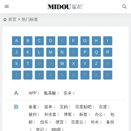
首页
热门标签
A
B
C
D
E
F
G
H
I
J
K
L
M
N
O
P
Q
R
S
T
U
V
W
X
Y
Z
0
1
2
3
4
5
6
7
8
9
A
APP
氨基酸
安卓
1
2
4
B
备案
逼单
宝妈
百度贴吧
百度
1
1
1
1
1
被封
补水套
博客
标签
办公
包
1
1
1
1
1
邮
伯乐
便宜
百度云
补水
备份
1
1
1
2
3
笔记
BB霜
3
3
4