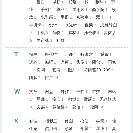
售后
鼠标
书籍
书
删除
事
1
1
1
1
1
1
业
手相
算命
试用装
商学院
收
1
1
1
1
1
款
水乳霜
手册
实验室
双十一
1
1
1
1
1
手机卡
设计
水光针
视频
思维导图
2
2
2
2
手机
食物
素材
孙晓岐
实体店
2
3
3
4
4
生产线
社群
5
6
9
T
提桶
拖延症
听课
特训营
退货
1
1
1
1
1
退款
贴吧
态度
头像
团伙
图像
1
1
1
1
1
提问
套装
图片
特训营201709
1
1
2
3
5
团队
推广
7
14
W
文章
网盘
外挂
伟仁
维护
网站
1
1
1
1
1
网赚
晚安
微博
微店
无敌模式
1
1
1
2
2
文案
微信群
微信
微商
3
4
4
13
14
X
心理
相似度
修图
心法
学院
信
1
1
1
1
1
任感
信用卡
形象
学霸
星座
夏
1
1
1
1
1