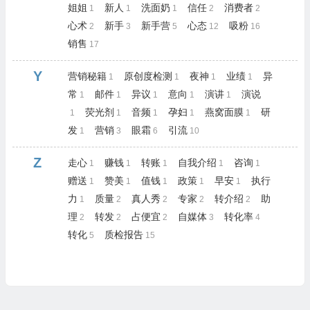
姐姐
新人
洗面奶
信任
消费者
1
1
1
2
2
心术
新手
新手营
心态
吸粉
2
3
5
12
16
销售
17
Y
营销秘籍
原创度检测
夜神
业绩
异
1
1
1
1
常
邮件
异议
意向
演讲
演说
1
1
1
1
1
荧光剂
音频
孕妇
燕窝面膜
研
1
1
1
1
1
发
营销
眼霜
引流
1
3
6
10
Z
走心
赚钱
转账
自我介绍
咨询
1
1
1
1
1
赠送
赞美
值钱
政策
早安
执行
1
1
1
1
1
力
质量
真人秀
专家
转介绍
助
1
2
2
2
2
理
转发
占便宜
自媒体
转化率
2
2
2
3
4
转化
质检报告
5
15