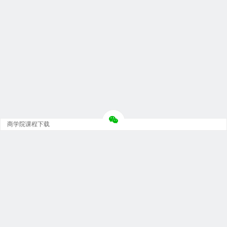
商学院课程下载
Copyright © 大神团 - 广州金璞玉贸易有限公司 版权所有.