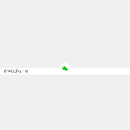
商学院课程下载
Copyright © 大神团 - 广州金璞玉贸易有限公司 版权所有.